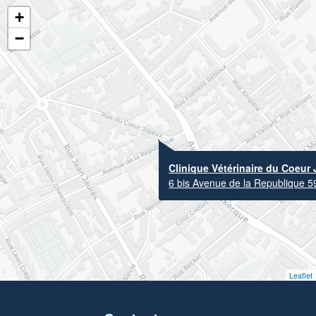
+
−
Clinique Vétérinaire du Coeur
6 bis Avenue de la Republique 59
Leaflet